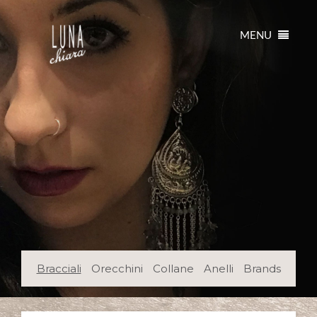
Toggle
MENU
navigation
Shop
Bracciali
Orecchini
Collane
Anelli
Brands